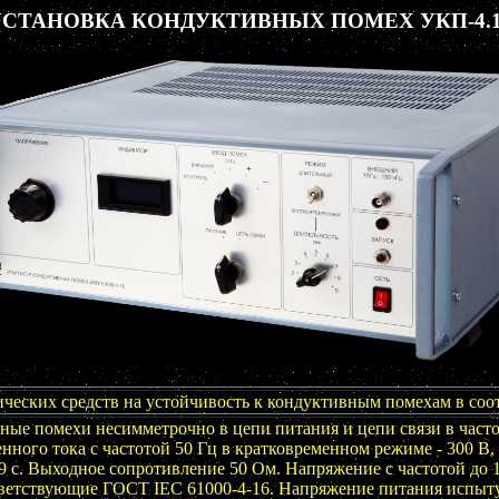
УСТАНОВКА КОНДУКТИВНЫХ ПОМЕХ УКП-4.1
ческих средств на устойчивость к кондуктивным помехам в соот
ные помехи несимметрочно в цепи питания и цепи связи в часто
ного тока с частотой 50 Гц в кратковременном режиме - 300 В, 
9 с. Выходное сопротивление 50 Ом. Напряжение с частотой до 15
тветствующие ГОСТ IEC 61000-4-16. Напряжение питания испыту